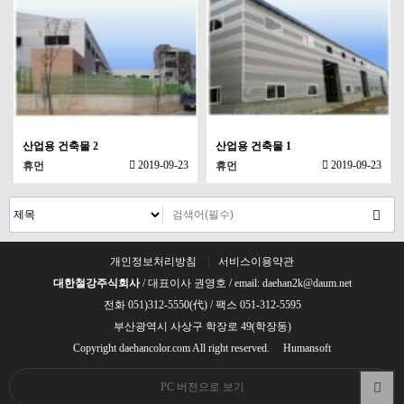
산업용 건축물 2
산업용 건축물 1
2019-09-23
2019-09-23
휴먼
휴먼
개인정보처리방침
서비스이용약관
대한철강주식회사
/ 대표이사 권영호 / email: daehan2k@daum.net
전화 051)312-5550(代) / 팩스 051-312-5595
부산광역시 사상구 학장로 49(학장동)
Copyright daehancolor.com All right reserved.
Humansoft
PC 버전으로 보기